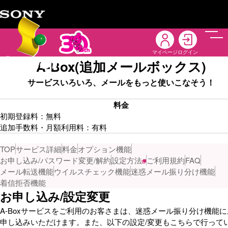
メニ
マイページ
ログイン
A-Box(追加メールボックス)
サービスいろいろ、メールをもっと使いこなそう！
料金
初期登録料：無料
追加手数料・月額利用料：有料
TOP
サービス詳細
料金
オプション機能
お申し込み/パスワード変更/解約
設定方法
ご利用規約
FAQ
メール転送機能
ウイルスチェック機能
迷惑メール振り分け機能
着信拒否機能
お申し込み/設定変更
A-Boxサービスをご利用のお客さまは、迷惑メール振り分け機能に
申し込みいただけます。また、以下の設定/変更もこちらで行って