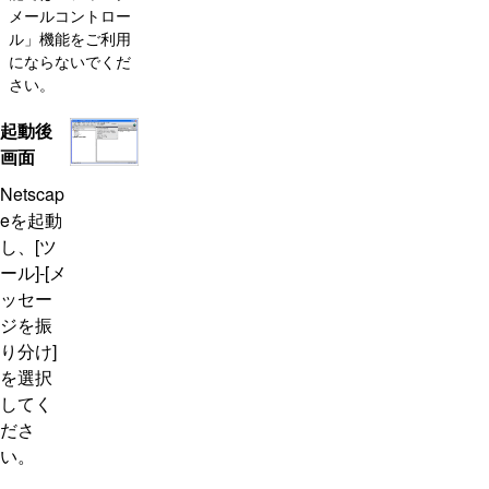
メールコントロー
ル」機能をご利用
にならないでくだ
さい。
起動後
画面
Netscap
eを起動
し、[ツ
ール]-[メ
ッセー
ジを振
り分け]
を選択
してく
ださ
い。