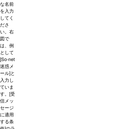
な名前
を入力
してく
ださ
い。右
図で
は、例
として
[So-net
迷惑メ
ール]と
入力し
ていま
す。[受
信メッ
セージ
に適用
する条
件]のラ