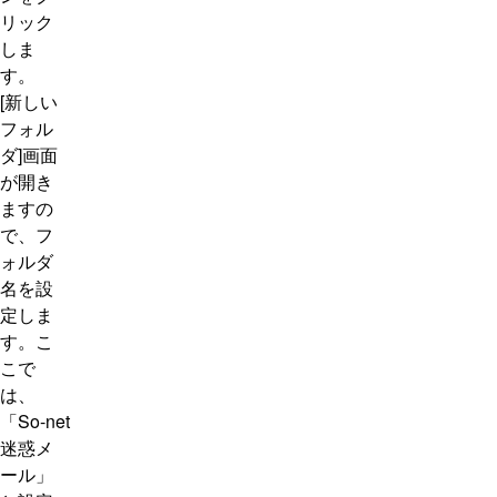
リック
しま
す。
[新しい
フォル
ダ]画面
が開き
ますの
で、フ
ォルダ
名を設
定しま
す。こ
こで
は、
「So-net
迷惑メ
ール」