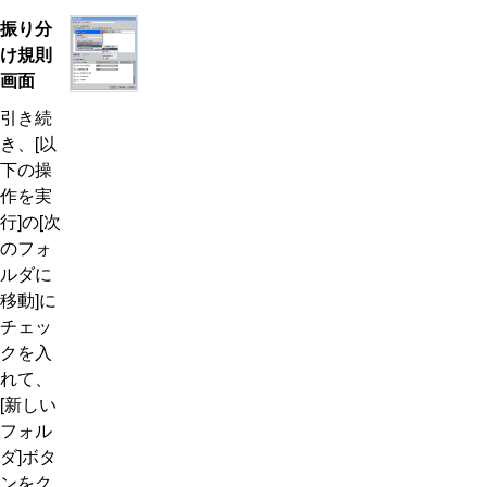
振り分
け規則
画面
引き続
き、[以
下の操
作を実
行]の[次
のフォ
ルダに
移動]に
チェッ
クを入
れて、
[新しい
フォル
ダ]ボタ
ンをク