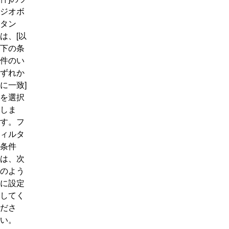
ジオボ
タン
は、[以
下の条
件のい
ずれか
に一致]
を選択
しま
す。フ
ィルタ
条件
は、次
のよう
に設定
してく
ださ
い。