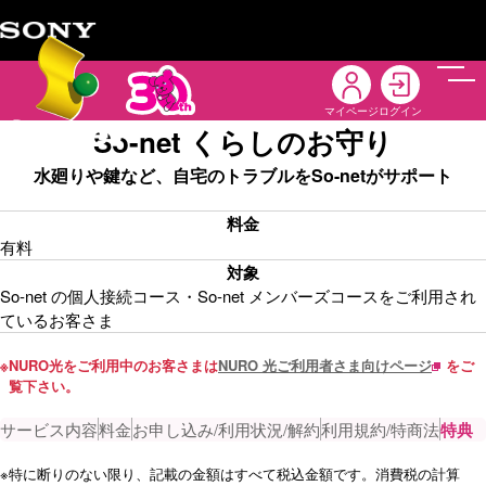
メニ
マイページ
ログイン
So-net くらしのお守り
水廻りや鍵など、自宅のトラブルをSo-netがサポート
料金
有料
対象
So-net の個人接続コース・So-net メンバーズコースをご利用され
ているお客さま
※
NURO光をご利用中のお客さまは
NURO 光ご利用者さま向けページ
をご
覧下さい。
サービス内容
料金
お申し込み/利用状況/解約
利用規約/特商法
特典
※
特に断りのない限り、記載の金額はすべて税込金額です。消費税の計算