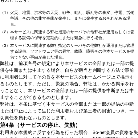
（1）
火災、地震、洪水等の天災、戦争、動乱、騒乱等の事変、停電、労働
争議、その他の非常事態が発生し、または発生するおそれがある場
合。
（2）
本サービスに関連する弊社指定のサーバその他弊社が運用もしくは管
理する設備の保守を定期的にまたは緊急に行う場合。
（3）
本サービスに関連する弊社指定のサーバその他弊社が運用または管理
する設備、ソフトウェア等の異常、故障、障害その他本サービスを提
供できない事由が生じた場合。
弊社は、前項各号の規定により本サービスの全部または一部の提
供を中断または中止する場合、自らが適当と判断する方法で事前
に利用者に対してその旨を本サービスのホームページ上で掲示す
るものとします。ただし、緊急の場合、弊社は、かかる掲示を行
うことなく、本サービスの全部または一部の提供を中断または中
止することができるものとします。
弊社は、本条に基づく本サービスの全部または一部の提供の中断
または中止によって生じた利用者および第三者の損害につき、一
切責任を負わないものとします。
第4条（サービスの停止、失効）
利用者が本規約に反する行為を行った場合、So-net会員の資格を失