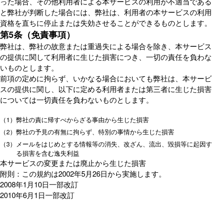
った場合、その他利用者による本サービスの利用が不適当である
と弊社が判断した場合には、弊社は、利用者の本サービスの利用
資格を直ちに停止または失効させることができるものとします。
第5条（免責事項）
弊社は、弊社の故意または重過失による場合を除き、本サービス
の提供に関して利用者に生じた損害につき、一切の責任を負わな
いものとします。
前項の定めに拘らず、いかなる場合においても弊社は、本サービ
スの提供に関し、以下に定める利用者または第三者に生じた損害
については一切責任を負わないものとします。
（1）
弊社の責に帰すべからざる事由から生じた損害
（2）
弊社の予見の有無に拘らず、特別の事情から生じた損害
（3）
メールをはじめとする情報等の消失、改ざん、流出、毀損等に起因す
る損害を含む逸失利益
本サービスの変更または廃止から生じた損害
附則：この規約は2002年5月26日から実施します。
2008年1月10日一部改訂
2010年6月1日一部改訂