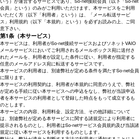
いう）が運営するサービスであり、So-net接続会員（以下「So-net
会員」という）のみがご利用いただけます。本サービスをご利用
いただく方（以下「利用者」という）は、「メール転送サービ
ス」利用規約（以下「本規約」という）を必ずお読みの上、ご同
意下さい。
第1条（本サービス）
本サービスは、利用者がSo-net接続サービスおよびソネットVAIO
メールサービスにおいてご利用されるメールボックス宛に送付さ
れたメールを、利用者が設定した条件に従い、利用者が指定する
任意のメールアドレス宛に転送するサービスです。
本サービスの利用者は、別途弊社が定める条件を満たすSo-net会員
に限ります。
本サービスの利用契約は、利用者が本規約に同意のうえで、弊社
が定める手続に従い本サービスへの申込をなし、弊社が当該申込
者を本サービスの利用者として登録した時点をもって成立するも
のとします。
本サービスの内容、利用料金、設定方法、その他詳細について
は、別途弊社が定める本サービスに関する諸規定により利用者に
提示されるものとし、利用者はSo-netサービス会員規約及び当該諸
規定に従い本サービスを利用するものとします。
弊社は、弊社が適当と判断する方法で利用者に通知することによ