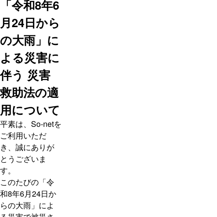
「令和8年6
月24日から
の大雨」に
よる災害に
伴う 災害
救助法の適
用について
平素は、So-netを
ご利用いただ
き、誠にありが
とうございま
す。
このたびの「令
和8年6月24日か
らの大雨」によ
る災害で被災さ