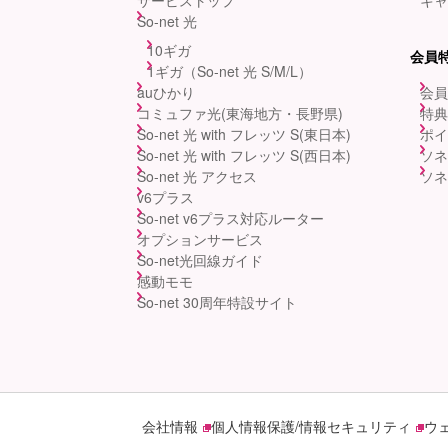
サービストップ
キャ
So-net 光
10ギガ
会員
1ギガ（So-net 光 S/M/L）
auひかり
会員
コミュファ光(東海地方・長野県)
特典
So-net 光 with フレッツ S(東日本)
ポイ
So-net 光 with フレッツ S(西日本)
ソネ
So-net 光 アクセス
ソネ
v6プラス
So-net v6プラス対応ルーター
オプションサービス
So-net光回線ガイド
感動モモ
So-net 30周年特設サイト
会社情報
個人情報保護/情報セキュリティ
ウ