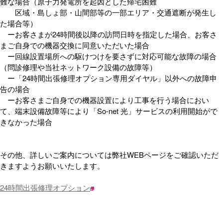
難な場合（原子力発電所を起因とした帰宅困難
区域・島しょ部・山間部等の一部エリア・交通遮断が発生し
た場合等）
ーお客さまが24時間後以降の訪問日時を指定した場合、お客さ
まご自身での機器交換に同意いただいた場合
ー回線設置場所への駆けつけを要さずに対応可能な故障の場合
（問診修理や当社ネットワーク設備の故障等）
ー「24時間出張修理オプション専用ダイヤル」以外への故障申
告の場合
ーお客さまご自身での機器設置により工事を行う場合におい
て、端末設備故障等により「So-net 光」サービスの利用開始がで
きなかった場合
その他、詳しいご案内については弊社WEBページをご確認いただ
きますようお願いいたします。
24時間出張修理オプション