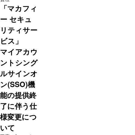
「マカフィ
ー セキュ
リティサー
ビス」
マイアカウ
ントシング
ルサインオ
ン(SSO)機
能の提供終
了に伴う仕
様変更につ
いて