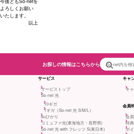
今後ともSo-netを
よろしくお願い
いたします。
以上
お探しの情報はこちらから
サービス
キャ
サービストップ
キャ
So-net 光
10ギガ
会員
1ギガ（So-net 光 S/M/L）
auひかり
会員
コミュファ光(東海地方・長野県)
特典
So-net 光 with フレッツ S(東日本)
ポイ