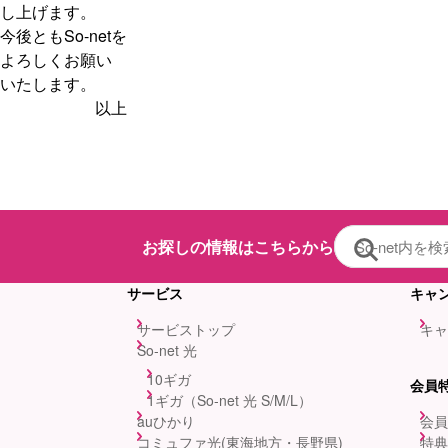
し上げます。
今後ともSo-netを
よろしくお願い
いたします。
以上
お探しの情報はこちらから
サービス
キャ
サービストップ
キャ
So-net 光
10ギガ
会員
1ギガ（So-net 光 S/M/L）
auひかり
会員
コミュファ光(東海地方・長野県)
特典