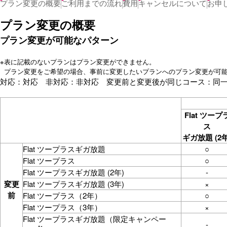
プラン変更の概要
ご利用までの流れ
費用
キャンセルについて
お申
プラン変更の概要
プラン変更が可能なパターン
※
表に記載のないプランはプラン変更ができません。
プラン変更をご希望の場合、事前に変更したいプランへのプラン変更が可
対応：対応 非対応：非対応 変更前と変更後が同じコース：同
Flat ツープ
ス
ギガ放題 (2年
Flat ツープラスギガ放題
○
Flat ツープラス
○
Flat ツープラスギガ放題 (2年)
-
変更
Flat ツープラスギガ放題 (3年)
×
前
Flat ツープラス（2年）
○
Flat ツープラス（3年）
×
Flat ツープラスギガ放題（限定キャンペー
-