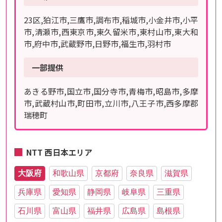
23区,狛江市,三鷹市,調布市,稲城市,小金井市,小平
市,清瀬市,西東京市,東久留米市,東村山市,東大和
市,府中市,武蔵野市,日野市,福生市,羽村市
一部提供
あきる野市,国立市,国分寺市,青梅市,昭島市,多摩
市,武蔵村山市,町田市,立川市,八王子市,西多摩郡
瑞穂町
NTT 西日本エリア
大阪府
和歌山県
京都府
奈良県
滋賀県
兵庫県
愛知県
静岡県
岐阜県
三重県
石川県
富山県
福井県
広島県
島根県