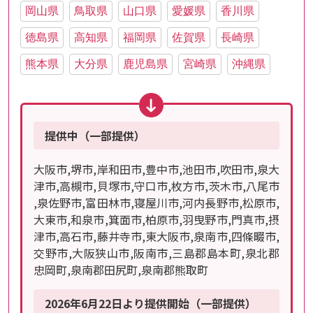
岡山県
鳥取県
山口県
愛媛県
香川県
徳島県
高知県
福岡県
佐賀県
長崎県
熊本県
大分県
鹿児島県
宮崎県
沖縄県
提供中（一部提供）
大阪市,堺市,岸和田市,豊中市,池田市,吹田市,泉大
津市,高槻市,貝塚市,守口市,枚方市,茨木市,八尾市
,泉佐野市,富田林市,寝屋川市,河内長野市,松原市,
大東市,和泉市,箕面市,柏原市,羽曳野市,門真市,摂
津市,高石市,藤井寺市,東大阪市,泉南市,四條畷市,
交野市,大阪狭山市,阪南市,三島郡島本町,泉北郡
忠岡町,泉南郡田尻町,泉南郡熊取町
2026年6月22日より提供開始（一部提供）